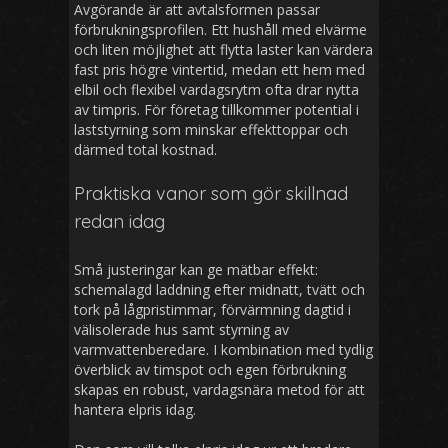
Avgörande är att avtalsformen passar
förbrukningsprofilen. Ett hushåll med elvärme
och liten möjlighet att flytta laster kan värdera
fast pris högre vintertid, medan ett hem med
elbil och flexibel vardagsrytm ofta drar nytta
av timpris. För företag tillkommer potential i
laststyrning som minskar effekttoppar och
därmed total kostnad.
Praktiska vanor som gör skillnad
redan idag
Små justeringar kan ge mätbar effekt:
schemalagd laddning efter midnatt, tvätt och
tork på lågpristimmar, förvärmning dagtid i
välisolerade hus samt styrning av
varmvattenberedare. I kombination med tydlig
överblick av timspot och egen förbrukning
skapas en robust, vardagsnära metod för att
hantera elpris idag.