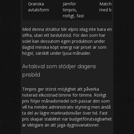
Granska
Jämför
Matchar risknivå
avtalsform
timpris,
med beteende
rörligt, fast
Med denna struktur blir elpris idag inte bara en
siffra, utan ett beslutstöd. För den som har
solel kan dessutom egen produktion under
dagtid minska köpt energi när priset är som
högst, särskilt under ljusa månader.
Avtalsval som stödjer dagens
prisbild
Timpris ger störst möjlighet att påverka
noterad elkostnad timme för timme. Rörligt
pris följer månadsmedel och passar den som
vill ha mindre administrativ styrning men ändå
ta del av lägre marknadsnivåer över tid. Fast
pris skapar stabilitet när budgetförutsägbarhet
är viktigare än att jaga dygnsvariationer.