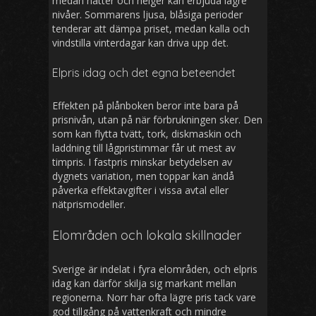
medan nätter och helger kan erbjuda lägre
nivåer. Sommarens ljusa, blåsiga perioder
tenderar att dämpa priset, medan kalla och
vindstilla vinterdagar kan driva upp det.
Elpris idag och det egna beteendet
Effekten på plånboken beror inte bara på
prisnivån, utan på när förbrukningen sker. Den
som kan flytta tvätt, tork, diskmaskin och
laddning till lågpristimmar får ut mest av
timpris. I fastpris minskar betydelsen av
dygnets variation, men toppar kan ändå
påverka effektavgifter i vissa avtal eller
nätprismodeller.
Elområden och lokala skillnader
Sverige är indelat i fyra elområden, och elpris
idag kan därför skilja sig markant mellan
regionerna. Norr har ofta lägre pris tack vare
god tillgång på vattenkraft och mindre