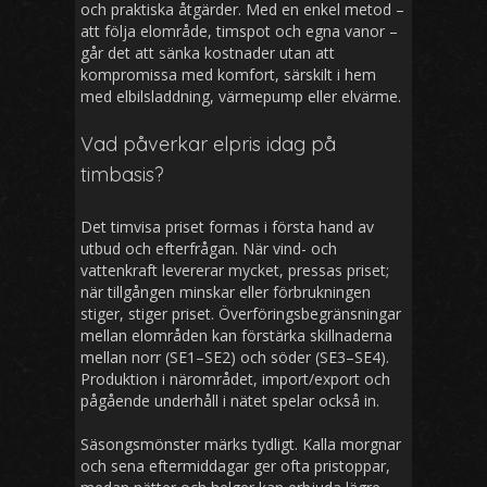
och praktiska åtgärder. Med en enkel metod –
att följa elområde, timspot och egna vanor –
går det att sänka kostnader utan att
kompromissa med komfort, särskilt i hem
med elbilsladdning, värmepump eller elvärme.
Vad påverkar elpris idag på
timbasis?
Det timvisa priset formas i första hand av
utbud och efterfrågan. När vind- och
vattenkraft levererar mycket, pressas priset;
när tillgången minskar eller förbrukningen
stiger, stiger priset. Överföringsbegränsningar
mellan elområden kan förstärka skillnaderna
mellan norr (SE1–SE2) och söder (SE3–SE4).
Produktion i närområdet, import/export och
pågående underhåll i nätet spelar också in.
Säsongsmönster märks tydligt. Kalla morgnar
och sena eftermiddagar ger ofta pristoppar,