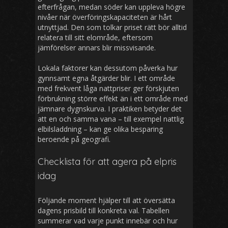
efterfrågan, medan söder kan uppleva högre
nivåer när överföringskapaciteten är hårt
utnyttjad. Den som tolkar priset rätt bör alltid
relatera till sitt elområde, eftersom
jämförelser annars blir missvisande.
Lokala faktorer kan dessutom påverka hur
gynnsamt egna åtgärder blir. I ett område
med frekvent låga nattpriser ger förskjuten
förbrukning större effekt än i ett område med
jämnare dygnskurva. I praktiken betyder det
att en och samma vana – till exempel nattlig
elbilsladdning – kan ge olika besparing
beroende på geografi.
Checklista för att agera på elpris
idag
Följande moment hjälper till att översätta
dagens prisbild till konkreta val. Tabellen
summerar vad varje punkt innebär och hur