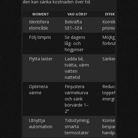
den kan sänka kostnaden över tid.
MOMENT
VAD GÖRS?
EFFEKT PÅ KOSTN
Identifiera
Bekräfta
Korrekt referens 
elområde
SE1–SE4
prisnivå
Följ timpris
Se dagens
Möjliggör
låg- och
förbrukningsstyrn
högpriser
Flytta laster
Ladda bil,
Sänker snittpris/
tvätta, värm
vatten
nattetid
Optimera
Finjustera
Reducerar
värme
värmekurva
toppeffekt och
och sänk
energi
börvärde 1–
2°
Utnyttja
Tidsstyrning,
Konsekvent
automation
smarta
besparing utan
termostater
handpåläggning