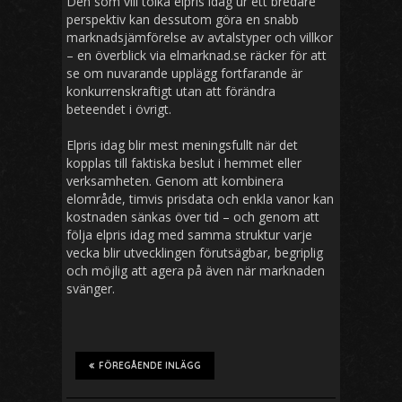
Den som vill tolka elpris idag ur ett bredare
perspektiv kan dessutom göra en snabb
marknadsjämförelse av avtalstyper och villkor
– en överblick via elmarknad.se räcker för att
se om nuvarande upplägg fortfarande är
konkurrenskraftigt utan att förändra
beteendet i övrigt.
Elpris idag blir mest meningsfullt när det
kopplas till faktiska beslut i hemmet eller
verksamheten. Genom att kombinera
elområde, timvis prisdata och enkla vanor kan
kostnaden sänkas över tid – och genom att
följa elpris idag med samma struktur varje
vecka blir utvecklingen förutsägbar, begriplig
och möjlig att agera på även när marknaden
svänger.
FÖREGÅENDE INLÄGG